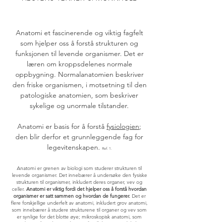
Anatomi et fascinerende og viktig fagfelt
som hjelper oss å forstå strukturen og
funksjonen til levende organismer. Det er
læren om kroppsdelenes normale
oppbygning. Normalanatomien beskriver
den friske organismen, i motsetning til den
patologiske anatomien, som beskriver
sykelige og unormale tilstander.
Anatomi er basis for å forstå
fysiologien
;
den blir derfor et grunnleggende fag for
legevitenskapen.
Ref. 1.
Anatomi er grenen av biologi som studerer strukturen til
levende organismer. Det innebærer å undersøke den fysiske
strukturen til organismer, inkludert deres organer, vev og
celler.
Anatomi er viktig fordi det hjelper oss å forstå hvordan
organismer er satt sammen og hvordan de fungerer.
Det er
flere forskjellige underfelt av anatomi, inkludert grov anatomi,
som innebærer å studere strukturene til organer og vev som
er synlige for det blotte øye; mikroskopisk anatomi, som