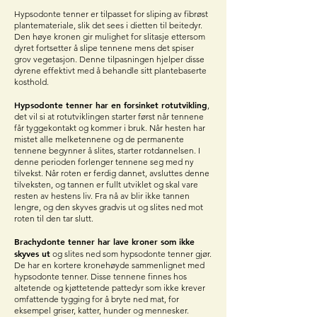
Hypsodonte tenner er tilpasset for sliping av fibrøst
plantemateriale, slik det sees i dietten til beitedyr.
Den høye kronen gir mulighet for slitasje ettersom
dyret fortsetter å slipe tennene mens det spiser
grov vegetasjon. Denne tilpasningen hjelper disse
dyrene effektivt med å behandle sitt plantebaserte
kosthold.
Hypsodonte tenner har en forsinket rotutvikling
,
det vil si at rotutviklingen starter først når tennene
får tyggekontakt og kommer i bruk. Når hesten har
mistet alle melketennene og de permanente
tennene begynner å slites, starter rotdannelsen. I
denne perioden forlenger tennene seg med ny
tilvekst. Når roten er ferdig dannet, avsluttes denne
tilveksten, og tannen er fullt utviklet og skal vare
resten av hestens liv. Fra nå av blir ikke tannen
lengre, og den skyves gradvis ut og slites ned mot
roten til den tar slutt.
Brachydonte tenner har lave kroner som ikke
skyves ut
og slites ned som hypsodonte tenner gjør.
De har en kortere kronehøyde sammenlignet med
hypsodonte tenner. Disse tennene finnes hos
altetende og kjøttetende pattedyr som ikke krever
omfattende tygging for å bryte ned mat, for
eksempel griser, katter, hunder og mennesker.