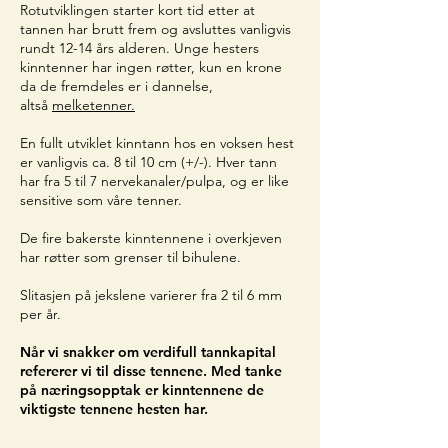
Rotutviklingen starter kort tid etter at
tannen har brutt frem og avsluttes vanligvis
rundt 12-14 års alderen. Unge hesters
kinntenner har ingen røtter, kun en krone
da de fremdeles er i dannelse,
altså
melketenner.
En fullt utviklet kinntann hos en voksen hest
er vanligvis ca. 8 til 10 cm (+/-). Hver tann
har fra 5 til 7 nervekanaler/pulpa, og er like
sensitive som våre tenner.
De fire bakerste kinntennene i overkjeven
har røtter som grenser til bihulene.
Slitasjen på jekslene varierer fra 2 til 6 mm
per år.
Når vi snakker om verdifull tannkapital
refererer vi til disse tennene. Med tanke
på næringsopptak er kinntennene de
viktigste tennene hesten har.