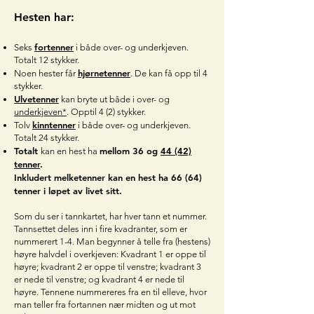
Hesten har:
fortenner
Seks
i både over- og underkjeven.
Totalt 12 stykker.
hjørnetenner
Noen hester får
. De kan få opp til 4
stykker.
Ulvetenner
kan bryte ut både i over- og
underkjeven*
. Opptil 4 (2) stykker.
kinntenner
Tolv
i både over- og underkjeven.
Totalt 24 stykker.
Totalt
mellom 36 og
44 (42)
kan en hest ha
tenner
.​
Inkludert melketenner kan en hest ha 66 (64)
tenner i løpet av livet sitt.
Som du ser i tannkartet, har hver tann et nummer.
Tannsettet deles inn i fire kvadranter, som er
nummerert 1-4. Man begynner å telle fra (hestens)
høyre halvdel i overkjeven: Kvadrant 1 er oppe til
høyre; kvadrant 2 er oppe til venstre; kvadrant 3
er nede til venstre; og kvadrant 4 er nede til
høyre. Tennene nummereres fra en til elleve, hvor
man teller fra fortannen nær midten og ut mot