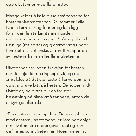
opp ulvetenner med flere røtter.
Mange velger å kalle disse små tennene for
hestens visdomstenner. De kommer i alle
typer størrelser og former og kan ligge
foran den første kinntannen både i
overkjeven og underkjeven*. Av og til er de
usynlige (retinerte) og gjemmer seg under
tannkjøttet. Det anslås at rundt halvparten
av hestene har en eller flere ulvetenner.
Ulvetenner har ingen funksjon for hesten
når det gjelder næringsopptak, og det
anbefales på det sterkeste å fjerne dem om
du skal bruke bitt på hesten. De ligger midt
i bittleiet, og bittet blir en for stor
belastning på disse små tennene, enten de
er synlige eller ikke.
*Fra anatomers perspektiv: De som jobber
med anatomi, anatomene, er ikke helt enige
om ulvetenner i underkjeven skal og kan
defineres som ulvetenner. Noen mener at