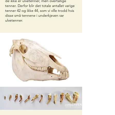
de ikke er ulvetenner, men overtallige
tenner. Derfor blir det totale antallet varige
tenner 42 og ikke 44, som vi ville trodd hvis
disse små tennene i underkjeven var
ulvetenner.