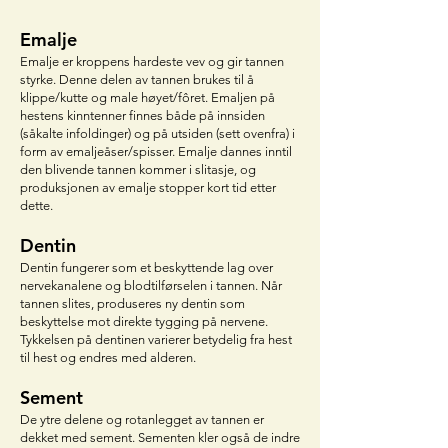
Emalje
Emalje er kroppens hardeste vev og gir tannen
styrke. Denne delen av tannen brukes til å
klippe/kutte og male høyet/fôret. Emaljen på
hestens kinntenner finnes både på innsiden
(såkalte infoldinger) og på utsiden (sett ovenfra) i
form av emaljeåser/spisser. Emalje dannes inntil
den blivende tannen kommer i slitasje, og
produksjonen av emalje stopper kort tid etter
dette.
Dentin
Dentin fungerer som et beskyttende lag over
nervekanalene og blodtilførselen i tannen. Når
tannen slites, produseres ny dentin som
beskyttelse mot direkte tygging på nervene.
Tykkelsen på dentinen varierer betydelig fra hest
til hest og endres med alderen.
Sement
De ytre delene og rotanlegget av tannen er
dekket med sement. Sementen kler også de indre